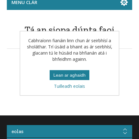
MENU CLÁR
Tá an siopa dúnta faoi
láthair
Cabhraíonn fianáin linn chun ár seirbhísí a
sholáthar. Trí úsáid a bhaint as ár seirbhísí,
glacann tú le húsáid na bhfianán atá i
bhfeidhm againn.
Seiceáil arís ar ball le do thoil.
Lean ar aghaidh
Tuilleadh eolais
eolas