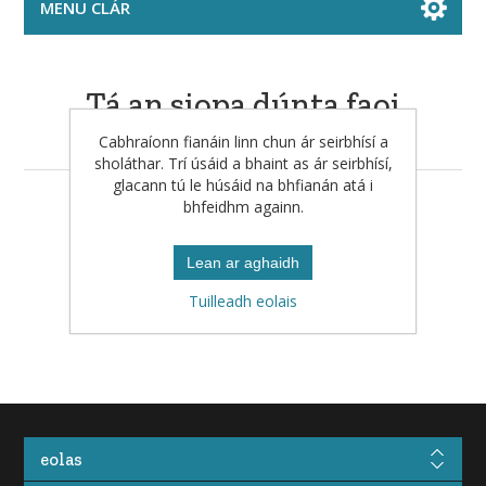
MENU CLÁR
Tá an siopa dúnta faoi
láthair
Cabhraíonn fianáin linn chun ár seirbhísí a
sholáthar. Trí úsáid a bhaint as ár seirbhísí,
glacann tú le húsáid na bhfianán atá i
bhfeidhm againn.
Seiceáil arís ar ball le do thoil.
Lean ar aghaidh
Tuilleadh eolais
eolas