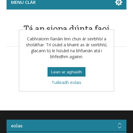
MENU CLÁR
Tá an siopa dúnta faoi
láthair
Cabhraíonn fianáin linn chun ár seirbhísí a
sholáthar. Trí úsáid a bhaint as ár seirbhísí,
glacann tú le húsáid na bhfianán atá i
bhfeidhm againn.
Seiceáil arís ar ball le do thoil.
Lean ar aghaidh
Tuilleadh eolais
eolas