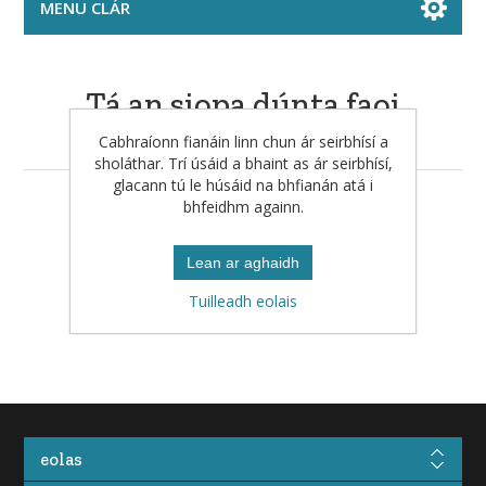
MENU CLÁR
Tá an siopa dúnta faoi
láthair
Cabhraíonn fianáin linn chun ár seirbhísí a
sholáthar. Trí úsáid a bhaint as ár seirbhísí,
glacann tú le húsáid na bhfianán atá i
bhfeidhm againn.
Seiceáil arís ar ball le do thoil.
Lean ar aghaidh
Tuilleadh eolais
eolas