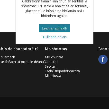
Cabhraíonn fianáin linn chun ár seirbhísí a
sholáthar. Trí úsáid a bhaint as ár seirbhísí,
glacann tú le húsáid na bhfianán atá i
bhfeidhm againn.
Lean ar aghaidh
Tuilleadh eolais
bhís do chustaiméirí
Mo chuntas
Lean
 cuardach
Mo chuntas
í ar fhéach tú orthu le déanaí
Orduithe
Seoltaí
Tralaí siopadóireachta
Mianliosta