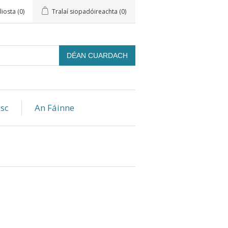
liosta
(0)
Tralaí siopadóireachta
(0)
sc
An Fáinne