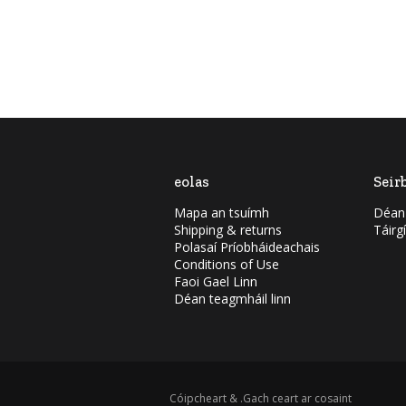
eolas
Seir
Mapa an tsuímh
Déan
Shipping & returns
Táirg
Polasaí Príobháideachais
Conditions of Use
Faoi Gael Linn
Déan teagmháil linn
Cóipcheart & .Gach ceart ar cosaint