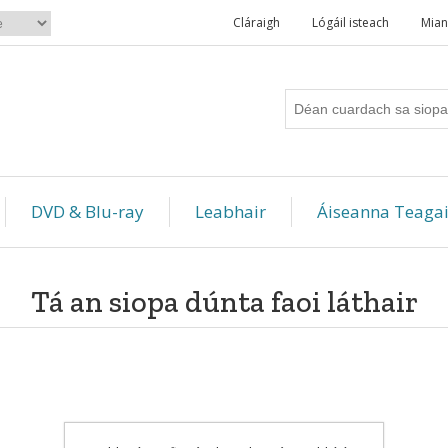
Cláraigh
Lógáil isteach
Mian
DVD & Blu-ray
Leabhair
Áiseanna Teagai
Tá an siopa dúnta faoi láthair